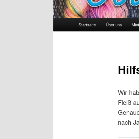
Hauptmenü
Startseite
Über uns
Min
Hilf
Wir hab
Fleiß a
Genauer
nach Ja